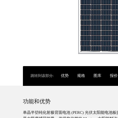
跳转到该部分:
优势
规格
图库
报价
功能和优势
单晶半切钝化射极背面电池 (PERC) 光伏太阳能