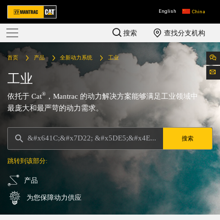
English
China
搜索
查找分支机构
首页
产品
全新动力系统
工业
工业
®
依托于 Cat
，Mantrac 的动力解决方案能够满足工业领域中
最庞大和最严苛的动力需求。
搜索
跳转到该部分:
产品
为您保障动力供应