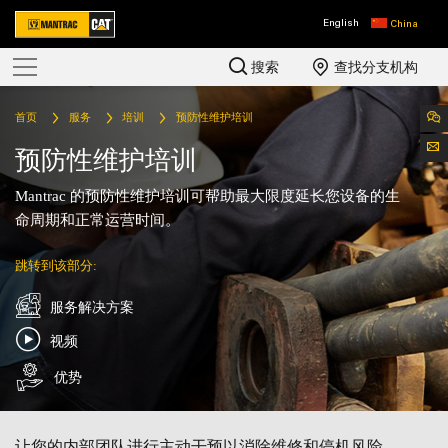
English
China
搜索
查找分支机构
首页
服务
培训
预防性维护培训
预防性维护培训
Mantrac 的预防性维护培训可帮助最大限度延长您设备的生
命周期和正常运营时间。
跳转到该部分:
服务解决方案
视频
优势
让您的内部团队进行主动干预以消除维修和停机风险