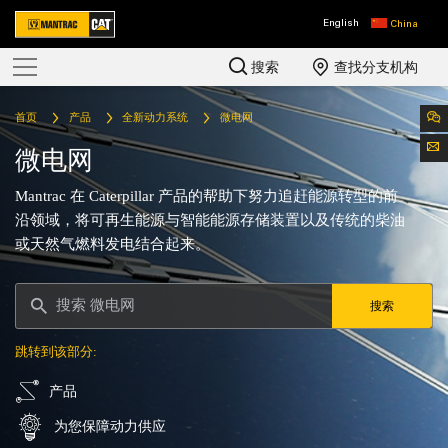
English
China
搜索
查找分支机构
首页
产品
全新动力系统
微电网
微电网
Mantrac 在 Caterpillar 产品的帮助下努力追赶能源转型的前
沿领域，将可再生能源与智能能源存储装置以及传统的柴油
或天然气燃料发电结合起来。
搜索
跳转到该部分:
产品
为您保障动力供应