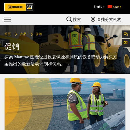
English
China
搜索
查找分支机构
首页
产品
促销
促销
探索 Mantrac 围绕经过反复试验和测试的设备或动力解决方
案推出的最新活动计划和优惠。