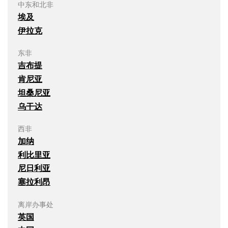
中东和北非
埃及
伊拉克
东非
吉布提
肯尼亚
坦桑尼亚
乌干达
西非
加纳
利比里亚
尼日利亚
塞拉利昂
离岸办事处
英国