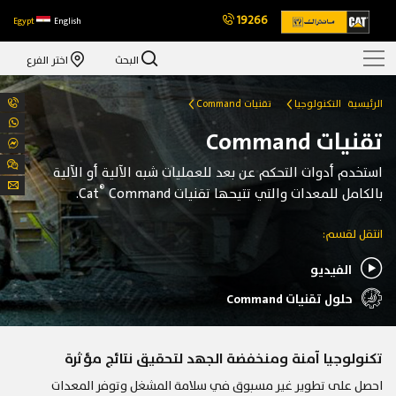
19266
Egypt
English
البحث
اختر الفرع
الرئيسية
التكنولوجيا
تقنيات Command
تقنيات Command
استخدم أدوات التحكم عن بعد للعمليات شبه الآلية أو الآلية
®
بالكامل للمعدات والتي تتيحها تقنيات Cat
Command.
انتقل لقسم:
الفيديو
حلول تقنيات Command
تكنولوجيا آمنة ومنخفضة الجهد لتحقيق نتائج مؤثرة
احصل على تطوير غير مسبوق في سلامة المشغل وتوفر المعدات