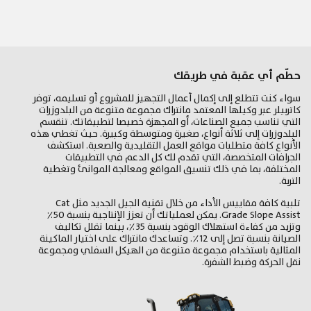
حطّم أي عقبة في طريقك
سواء كنت تتطلع إلى إكمال أعمال التجهيز للمشروع أو تسليمه، توفر
كاتربيلر عبر وكيلها المعتمد مانتراك مجموعة متنوعة من البلدوزرات
التي تناسب جميع الصناعات، أو المجهزة خصيصا لتطبيقاتك. تنقسم
البلدوزرات إلى ثلاثة أنواع، صغيرة ومتوسطة وكبيرة. حيث تغطي هذه
الأنواع كافة متطلبات مواقع العمل التقليدية والصعبة. استكشف
الجرافات المتخصصة، التي تقدم لك كل الدعم في التطبيقات
المختلفة، بما في ذلك تنسيق المواقع ومعالجة الموانئ وتغطية
التربة.
تلبية كافة مقاييس الأداء من خلال تقنية الجيل الجديد مثل Cat
Grade Slope Assist. يمكن لعملياتك أن تعزز الإنتاجية بنسبة 50٪
وتزيد من كفاءة استهلاك الوقود بنسبة 35٪، بينما تقلل تكاليف
الصيانة بنسبة تصل إلى 12٪. وتساعدك مانتراك على اختيار الماكينة
المثالية باستخدام مجموعة متنوعة من الهيكل السفلي ومجموعة
نقل الحركة وضبط الشفرة.