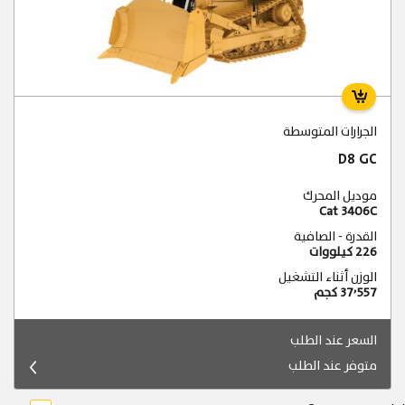
الجرارات المتوسطة
D8 GC
موديل المحرك
Cat 3406C
القدرة - الصافية
226 كيلووات
الوزن أثناء التشغيل
37٬557 كجم
السعر عند الطلب
متوفر عند الطلب