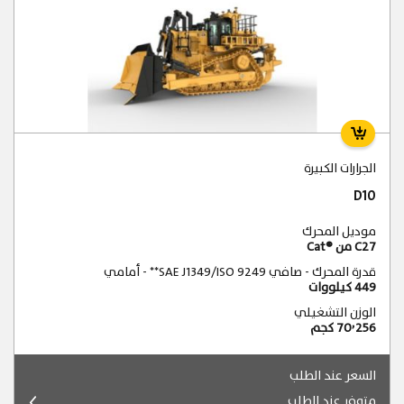
الجرارات الكبيرة
D10
موديل المحرك
C27 من Cat®‎
قدرة المحرك - صافي SAE J1349/ISO 9249** - أمامي
449 كيلووات
الوزن التشغيلي
70٬256 كجم
السعر عند الطلب
متوفر عند الطلب