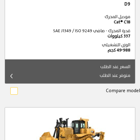
D9
موديل المحرك
Cat® C18
قدرة المحرك - صافي SAE J1349 / ISO 9249
337 كيلووات
الوزن التشغيلي
49٬988 كجم
السعر عند الطلب
متوفر عند الطلب
Compare model