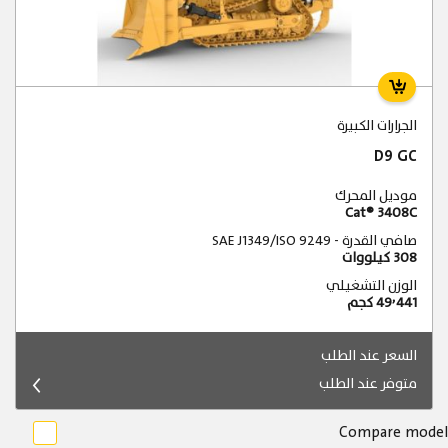
الجرارات الكبيرة
D9 GC
موديل المحرك
Cat® 3408C
صافي القدرة - SAE J1349/ISO 9249
308 كيلووات
الوزن التشغيلي
49٬441 كجم
السعر عند الطلب
متوفر عند الطلب
Compare model