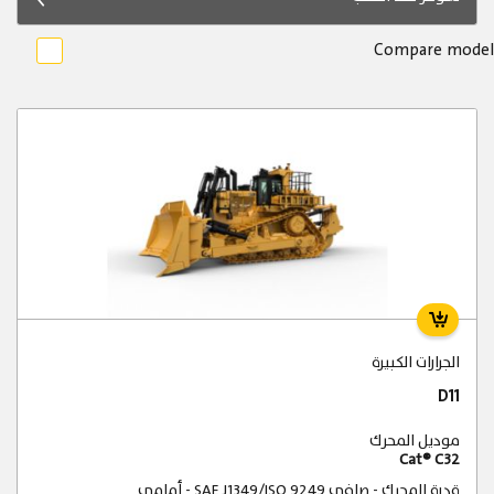
Compare model
الجرارات الكبيرة
D11
موديل المحرك
Cat® C32
قدرة المحرك - صافي SAE J1349/ISO 9249 - أمامي