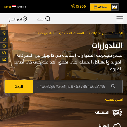
19266
Egypt
English
البحث
اختر الفرع
الرئيسية
حلول مانتراك
المعدات الجديدة
البلدوزرات
البلدوزرات
تجمع مجموعة البلدوزرات الجديدة من كاتربيلر بين المحركات
القوية والهياكل المتينة، حتى تحقق أهدافك حتى في أصعب
الظروف.
البحث
انتقل لقسم:
المنتجات
المزايا